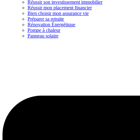
Réussir son investissement immobilier
Réussir mon placement financier
Bien choisir mon assurance vie
Préparer sa retraite
Rénovation Énergétique
Pompe à chaleur
Panneau solaire